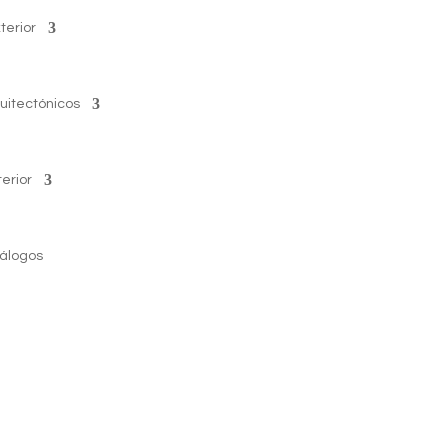
terior
uitectónicos
erior
álogos