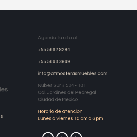
Agenda tu cita al:
+55 5662 8284
+55 5663 3869
info@atmosferasmuebles.com
Nubes Sur # 524 - 101
les
Col. Jardines del Pedregal
Ciudad de México
Horario de atención
os
Lunes a Viernes 10 am a 6 pm