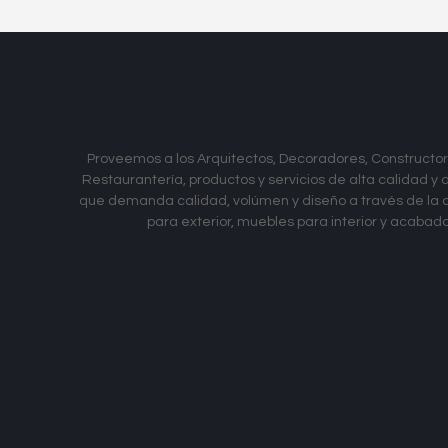
Proveemos a los Arquitectos, Decoradores, Constructore
Restaurantería, productos y servicios de alta calidad y
que demanda calidad, volú­men y diseño a través de la
para exterior, muebles para interior y acabad