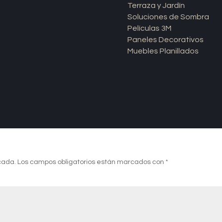
Terraza y Jardín
Soluciones de Sombra
Películas 3M
Paneles Decorativos
Muebles Planillados
cada.
Los campos obligatorios están marcados con
*