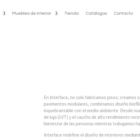
Muebles de Interior
Tienda
Catálogos
Contacto
En Interface, no solo fabricamos pisos; creamos s
pavimentos modulares, combinamos
diseño biofí
inquebrantable con el medio ambiente
.
Desde nues
de lujo (LVT) y el caucho de alto rendimiento nor
bienestar de las personas mientras trabajamos ha
Interface redefine el diseño de interiores media