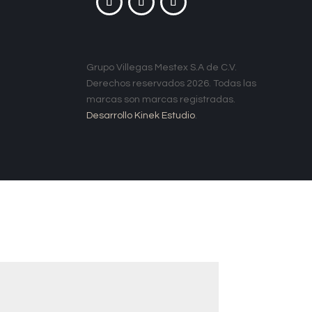
Grupo Villegas Mestex S.A de C.V.
Derechos reservados 2026. Todas las
marcas son marcas registradas.
Desarrollo Kinek Estudio
.