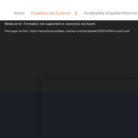
Inicio
Muebles de Exterior
Acabados Arquitectónicos
Reproductor
Media error: Format(s) not supported or source(s) not found
de
Descargar archivo: https://atmosferasmuebles.com/wp-content/uploads/2025/12/6krri-scax6.mp4
vídeo