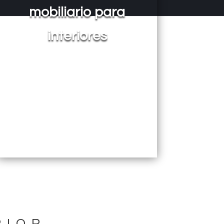
mobiliario para
interiores
RIOR