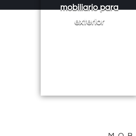
mobiliario para
exterior
MOB