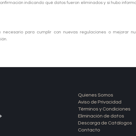
onfirmación indicando qué datos fueron eliminados y si hubo informac
necesario para cumplir con nuevas regulaciones o mejorar nue
ión.
Quienes Somos
Aviso de Privacidad
Términos y Condiciones
Eliminación de datos
Descarga de Catálogos
Contacto