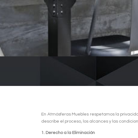
En Atmósferas Muebles respetamos la privacidad
describe el proceso, los alcances y las condicion
1. Derecho a la Eliminación