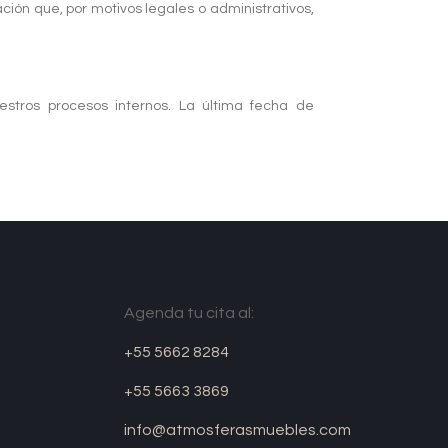
ión que, por motivos legales o administrativos,
stros procesos internos. La última fecha de
Agenda tu cita al:
+55 5662 8284
+55 5663 3869
info@atmosferasmuebles.com