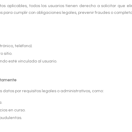
os aplicables, todos los usuarios tienen derecho a solicitar que 
s para cumplir con obligaciones legales, prevenir fraudes o complet
ónico, teléfono).
 sitio.
ndo esté vinculada al usuario.
atamente
 datos por requisitos legales o administrativos, como:
a.
cios en curso.
raudulentas.