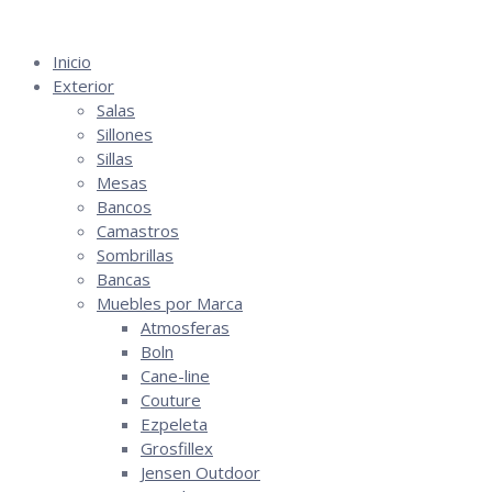
Saltar
al
Inicio
contenido
Exterior
Salas
Sillones
Sillas
Mesas
Bancos
Camastros
Sombrillas
Bancas
Muebles por Marca
Atmosferas
Boln
Cane-line
Couture
Ezpeleta
Grosfillex
Jensen Outdoor