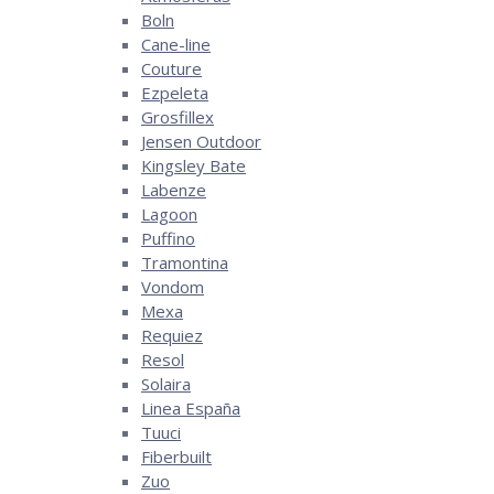
Boln
Cane-line
Couture
Ezpeleta
Grosfillex
Jensen Outdoor
Kingsley Bate
Labenze
Lagoon
Puffino
Tramontina
Vondom
Mexa
Requiez
Resol
Solaira
Linea España
Tuuci
Fiberbuilt
Zuo