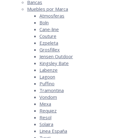
Bancas
Muebles por Marca
Atmosferas
Boln
Cane-line
Couture
Ezpeleta
Grosfillex
Jensen Outdoor
Kingsley Bate
Labenze
Lagoon
Puffino
Tramontina
Vondom
Mexa
Requiez
Resol
Solaira
Linea España
Tuuci