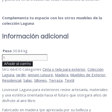
Complementa tu espacio con los otros muebles de la
colección Laguna
Información adicional
Peso
30.84 kg
Loveseat
Laguna
Añadir al carrito
cantidad
SKU
66410
Categories
Cinta o tela para exterior
,
Colección
Laguna
,
Jardín
,
Jensen Leisure
,
Madera
,
Muebles de Exterior
,
Residencial
,
Salas
,
Sillones
,
Terraza
,
Textil
Loveseat Laguna para exteriores reúne artesanía, materiales
y una estética orientada hacia el futuro que otorgará años de
disfrute al aire libre.
Fabricado en madera Ipe apreciada por su belleza y