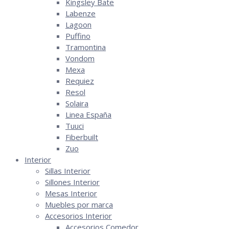
Kingsley Bate
Labenze
Lagoon
Puffino
Tramontina
Vondom
Mexa
Requiez
Resol
Solaira
Linea España
Tuuci
Fiberbuilt
Zuo
Interior
Sillas Interior
Sillones Interior
Mesas Interior
Muebles por marca
Accesorios Interior
Accesorios Comedor