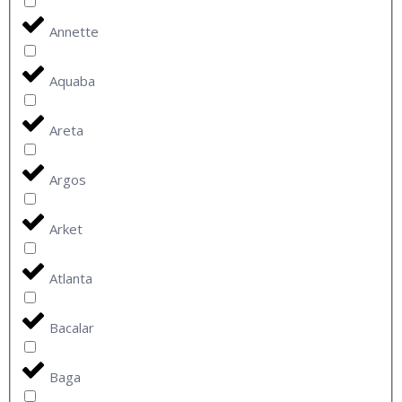
Annette
Aquaba
Areta
Argos
Arket
Atlanta
Bacalar
Baga