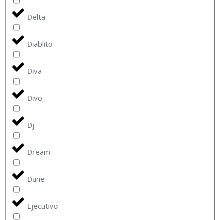
Delta
Diablito
Diva
Divo
Dj
Dream
Dune
Ejecutivo