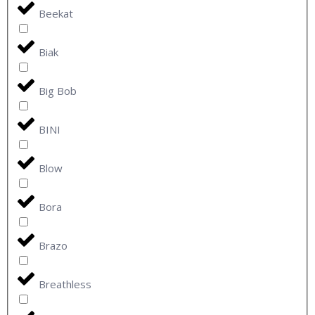
Beekat
Biak
Big Bob
BINI
Blow
Bora
Brazo
Breathless