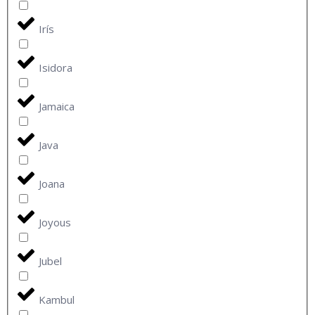
Irís
Isidora
Jamaica
Java
Joana
Joyous
Jubel
Kambul