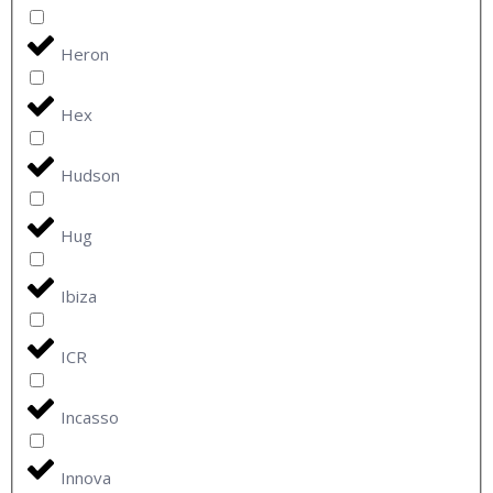
Heron
Hex
Hudson
Hug
Ibiza
ICR
Incasso
Innova