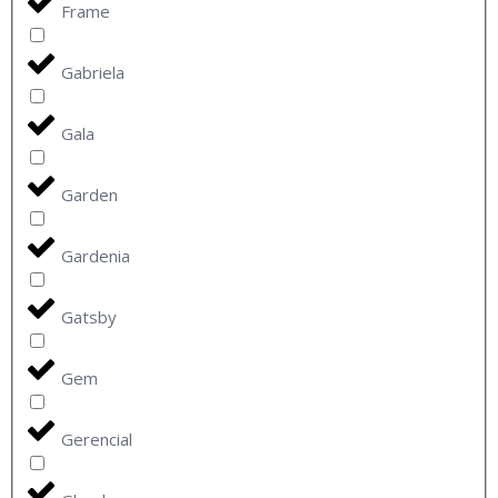
Frame
Gabriela
Gala
Garden
Gardenia
Gatsby
Gem
Gerencial