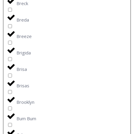
Breck
Breda
Breeze
Brigida
Brisa
Brisas
Brooklyn
Bum Bum