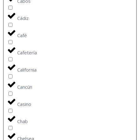
Cabos
Cádiz
Café
Cafetería
California
Cancún
Casino
Chab
Chelsea