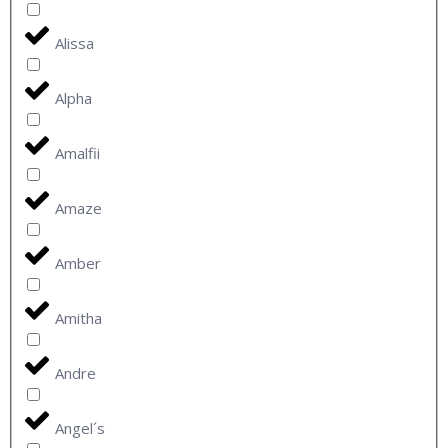
Alissa
Alpha
Amalfii
Amaze
Amber
Amitha
Andre
Angel´s