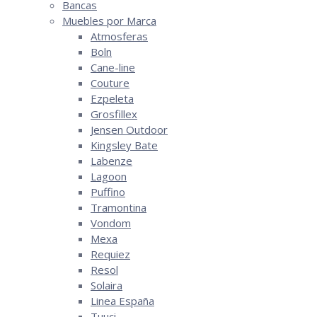
Bancas
Muebles por Marca
Atmosferas
Boln
Cane-line
Couture
Ezpeleta
Grosfillex
Jensen Outdoor
Kingsley Bate
Labenze
Lagoon
Puffino
Tramontina
Vondom
Mexa
Requiez
Resol
Solaira
Linea España
Tuuci