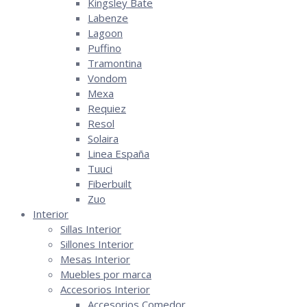
Kingsley Bate
Labenze
Lagoon
Puffino
Tramontina
Vondom
Mexa
Requiez
Resol
Solaira
Linea España
Tuuci
Fiberbuilt
Zuo
Interior
Sillas Interior
Sillones Interior
Mesas Interior
Muebles por marca
Accesorios Interior
Accesorios Comedor