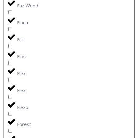
Faz Wood
Fiona
Fitt
Flare
Flex
Flexi
Flexo
Forest