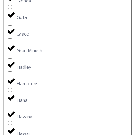
Glenda
Gota
Grace
Gran Minush
Hadley
Hamptons
Hana
Havana
Hawaii