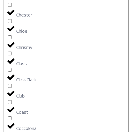
Chester
Chloe
Chrismy
Class
Click-Clack
Club
Coast
Coccolona