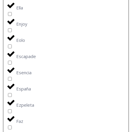
Ella
Enjoy
Eolo
Escapade
Esencia
España
Ezpeleta
Faz