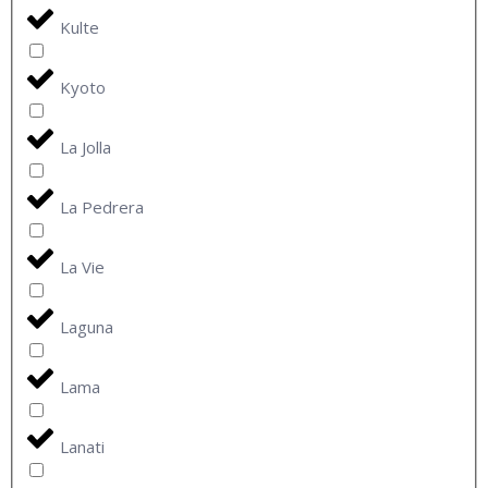
Kulte
Kyoto
La Jolla
La Pedrera
La Vie
Laguna
Lama
Lanati