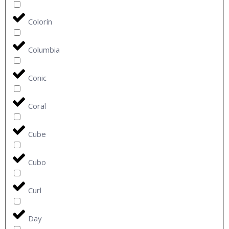
Colorín
Columbia
Conic
Coral
Cube
Cubo
Curl
Day