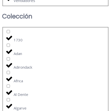
Ventiladores
Colección
1730
Adan
Adirondack
Africa
Al Dente
Algarve