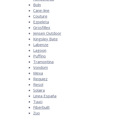
Boln
Cane-line
Couture
Ezpeleta
Grosfillex
Jensen Outdoor
Kingsley Bate
Labenze
Lagoon
Puffino
Tramontina
Vondom
Mexa
Requiez
Resol
Solaira
Linea España
Tuuci
Fiberbuilt
Zuo