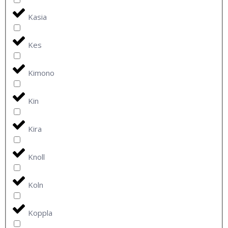
Kasia
Kes
Kimono
Kin
Kira
Knoll
Koln
Koppla