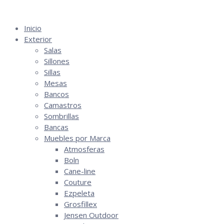
Saltar
al
Inicio
contenido
Exterior
Salas
Sillones
Sillas
Mesas
Bancos
Camastros
Sombrillas
Bancas
Muebles por Marca
Atmosferas
Boln
Cane-line
Couture
Ezpeleta
Grosfillex
Jensen Outdoor